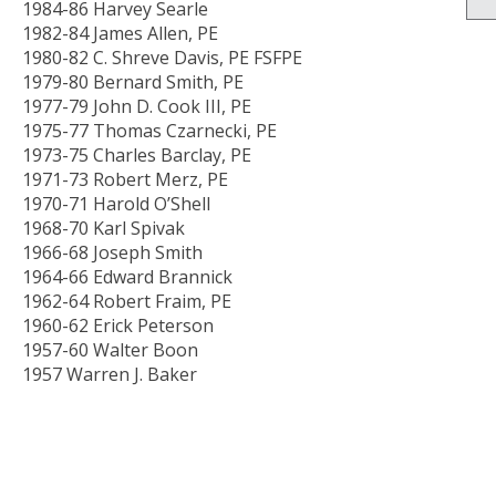
1984-86
Harvey Searle
1982-84
James Allen, PE
1980-82
C. Shreve Davis, PE FSFPE
1979-80
Bernard Smith, PE
1977-79
John D. Cook III, PE
1975-77
Thomas Czarnecki, PE
1973-75
Charles Barclay, PE
1971-73
Robert Merz, PE
1970-71
Harold O’Shell
1968-70
Karl Spivak
1966-68
Joseph Smith
1964-66
Edward Brannick
1962-64
Robert Fraim, PE
1960-62
Erick Peterson
1957-60
Walter Boon
1957
Warren J. Baker
Insert a link here
Insert a link here