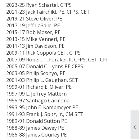
2023-25 Ryan Schartel, CFPS
2021-23 Jack Fairchild, PE, CFPS, CET
2019-21
Steve Oliver, PE
2017-19
Jeff LaSalle, PE
2015-17
Bob Moser, PE
2013-15
Mike Venneri, PE
2011-13
Jim Davidson, PE
2009-11
Rick Coppola CET, CFPS
2007-09
Robert T. Foraker II, CFPS, CET, CFI
2005-07
Donald C. Lyons PE CFPS
2003-05
Philip Sconyo, PE
2001-03
Philip L. Gaughan, SET
1999-01
Richard E. Oliver, PE
1997-99
L. Jeffrey Mattern
1995-97
Santiago Carmona
1993-95
John E. Kampmeyer PE
1991-93
Frank J. Spitz, Jr., CM SET
1989-91
Donald Sutton PE

1988-89
James Dewey PE
1986-88
James Gourley PE